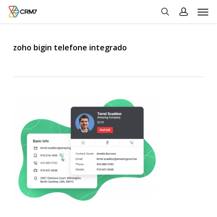
Men
Skip
to
search
account
main
content
zoho bigin telefone integrado