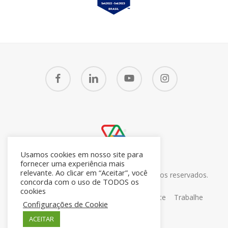
facebook
linkedin
youtube
instagram
Usamos cookies em nosso site para
fornecer uma experiência mais
relevante. Ao clicar em “Aceitar”, você
© 2026 CRM7 Zoho Brasil. Todos os direitos reservados.
concorda com o uso de TODOS os
26.371.672/0001-05
cookies
Sobre
Blog
Contato
Portal do Cliente
Trabalhe
Configurações de Cookie
Conosco
ACEITAR