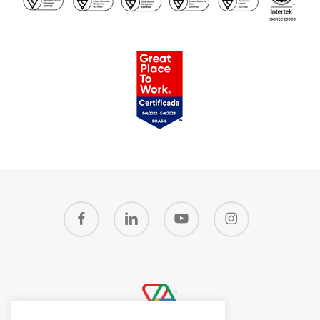
facebook
linkedin
youtube
instagram