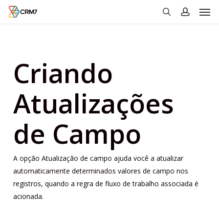
Men
Skip
to
search
account
main
content
Criando
Atualizações
de Campo
A opção Atualização de campo ajuda você a atualizar
automaticamente determinados valores de campo nos
registros, quando a regra de fluxo de trabalho associada é
acionada.