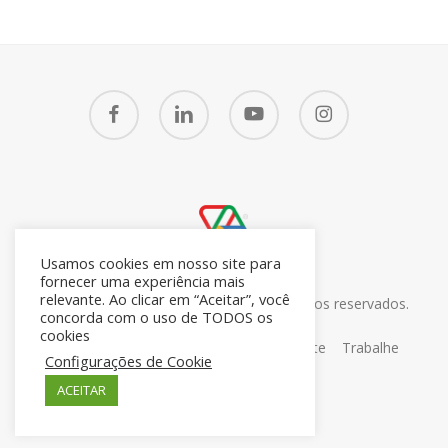
facebook
linkedin
youtube
instagram
Usamos cookies em nosso site para
fornecer uma experiência mais
relevante. Ao clicar em “Aceitar”, você
© 2026 CRM7 Zoho Brasil. Todos os direitos reservados.
concorda com o uso de TODOS os
26.371.672/0001-05
cookies
Sobre
Blog
Contato
Portal do Cliente
Trabalhe
Configurações de Cookie
Conosco
ACEITAR