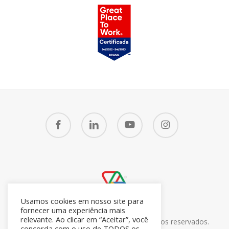
facebook
linkedin
youtube
instagram
Usamos cookies em nosso site para
fornecer uma experiência mais
relevante. Ao clicar em “Aceitar”, você
© 2026 CRM7 Zoho Brasil. Todos os direitos reservados.
concorda com o uso de TODOS os