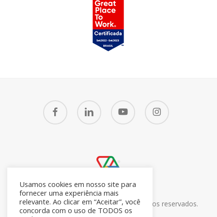
facebook
linkedin
youtube
instagram
Usamos cookies em nosso site para
fornecer uma experiência mais
relevante. Ao clicar em “Aceitar”, você
© 2026 CRM7 Zoho Brasil. Todos os direitos reservados.
concorda com o uso de TODOS os
26.371.672/0001-05