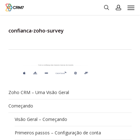
Men
Skip
to
search
account
main
content
confianca-zoho-survey
Zoho CRM – Uma Visão Geral
Começando
Visão Geral – Começando
Primeiros passos – Configuração de conta