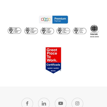
facebook
linkedin
youtube
instagram