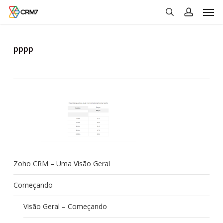
Men
Skip
to
search
account
main
content
pppp
Zoho CRM – Uma Visão Geral
Começando
Visão Geral – Começando