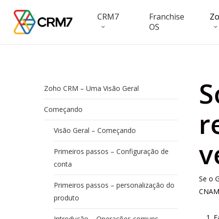
Skip
CRM7
Franchise
Z
to
OS
main
content
S
Zoho CRM – Uma Visão Geral
Começando
r
Visão Geral – Começando
v
Primeiros passos – Configuração de
conta
Se o 
Primeiros passos – personalização do
CNAME 
produto
F
Introdução – Operações comuns