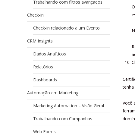
Trabalhando com filtros avançados
O
e
Check-in
Check-in relacionado a um Evento
N
CRM Insights
R
Dados Analíticos
a
C
Relatórios
Certif
Dashboards
tenha 
Automação em Marketing
Você a
Marketing Automation – Visão Geral
ferra
Trabalhando com Campanhas
domín
Web Forms