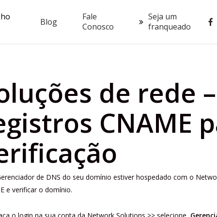
oho
Fale
Seja um
fac
Blog
Conosco
franqueado
oluções de rede –
egistros CNAME p
erificação
Gerenciador de DNS do seu domínio estiver hospedado com o Network
e verificar o domínio.
aça o login na sua conta da Network Solutions >> selecione
Gerenci