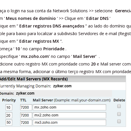
aça o login na sua conta da Network Solutions >> selecione
Gerenci
m ‘
Meus nomes de domínio
‘ >> Clique em ‘
Editar DNS
‘
lique em ”
Editar registros DNS avançados
” ao lado do domínio qu
ole para baixo para localizar a subdivisão Servidores de e-mail (Regis
lique em ”
Editar registros MX
“.
orneça ‘
10
‘ no campo
Prioridade
.
specifique ‘
mx.zoho.com’
no campo ‘
Mail Server’
.
dicione outro registro MX com prioridade como
20
e Mail server co
a mesma forma, adicionar o último terço registro MX com prioridad