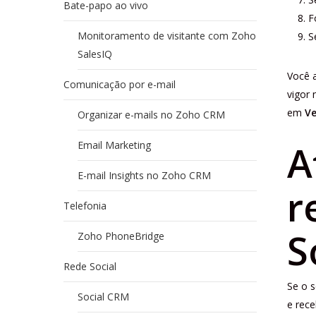
Bate-papo ao vivo
F
Monitoramento de visitante com Zoho
S
SalesIQ
Você 
Comunicação por e-mail
vigor 
em
Ve
Organizar e-mails no Zoho CRM
A
Email Marketing
E-mail Insights no Zoho CRM
r
Telefonia
S
Zoho PhoneBridge
Rede Social
Se o s
Social CRM
e rece