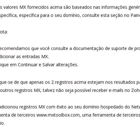
s valores MX fornecidos acima são baseados nas informações genér
specífica, específica para o seu domínio, consulte
esta seção
no Paine
ota:
ecomendamos que você consulte a documentação de suporte de pro
dicionar as entradas MX.
lique em Continuar e Salvar alterações.
ique-se de que apenas os 2 registros acima estejam nos resultados pa
outros registros MX, talvez não seja possível receber e-mails no Zoh
dicionou registros MX com êxito ao seu domínio hospedado do Netwo
menta de terceiros www.mxtoolbox.com, uma ferramenta de terceiros 
io.