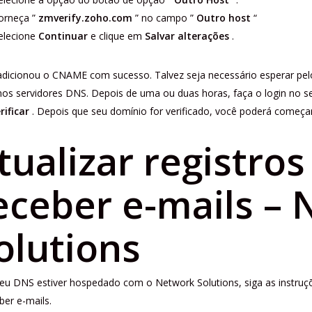
orneça ”
zmverify.zoho.com
” no campo ”
Outro host
“
elecione
Continuar
e clique em
Salvar alterações
.
adicionou o CNAME com sucesso. Talvez seja necessário esperar pe
nos servidores DNS. Depois de uma ou duas horas, faça o login no se
rificar
. Depois que seu domínio for verificado, você poderá começar 
tualizar registro
eceber e-mails –
olutions
eu DNS estiver hospedado com o Network Solutions, siga as instruçõ
ber e-mails.