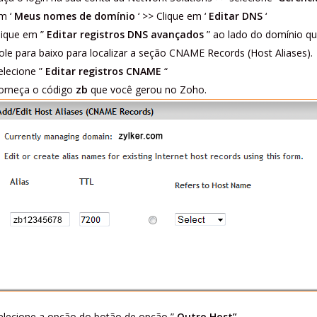
m ‘
Meus nomes de domínio
‘ >> Clique em ‘
Editar DNS
‘
lique em ”
Editar registros DNS avançados
” ao lado do domínio qu
ole para baixo para localizar a seção CNAME Records (Host Aliases).
elecione ”
Editar registros CNAME
“
orneça o código
zb
que você gerou no Zoho.
elecione a opção do botão de opção ”
Outro Host”
.