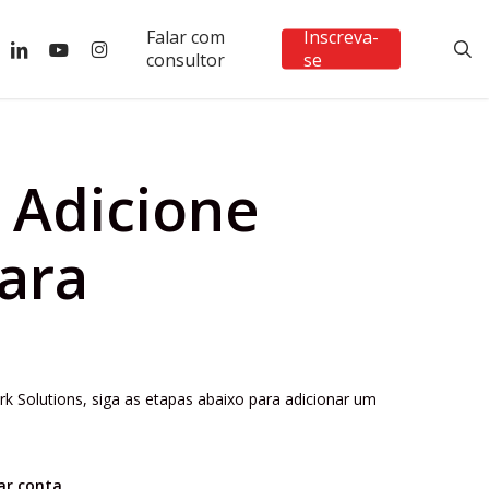
Falar com
Inscreva-
ebook
linkedin
youtube
instagram
s
consultor
se
 Adicione
ara
 Solutions, siga as etapas abaixo para adicionar um
ar conta