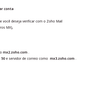
ar conta
e você deseja verificar com o Zoho Mail
tros MX),
mo
mx2.zoho.com
.
e
50
e servidor de correio como
mx3.zoho.com
.