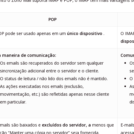
nto o Zoho Mail suporta IMAP e POP, o IMAP tem mais vantagens 
POP
OP pode ser usado apenas em um
único dispositivo
.
O IMAP
dispos
 maneira de comunicação:
Comuni
Os emails são recuperados do servidor sem qualquer
Os
sincronização adicional entre o servidor e o cliente.
se
O status de leitura / não lido dos emails não é mantido.
O 
As ações executadas nos emails (exclusão,
As
movimentação, etc.) são refletidas apenas nesse cliente
mo
em particular.
di
mails são baixados e
excluídos do servidor, a
menos que
E-mail
ção “Manter uma cópia no servidor” seja fornecida.
acessa