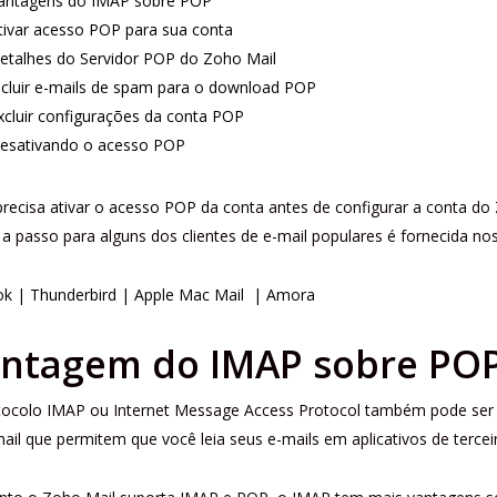
antagens do IMAP sobre POP
tivar acesso POP para sua conta
etalhes do Servidor POP do Zoho Mail
ncluir e-mails de spam para o download POP
xcluir configurações da conta POP
esativando o acesso POP
precisa
ativar o acesso POP
da conta antes de configurar a conta do 
a passo para alguns dos clientes de e-mail populares é fornecida nos
ok
|
Thunderbird
|
Apple Mac Mail
|
Amora
ntagem do IMAP sobre PO
tocolo IMAP ou Internet Message Access Protocol também pode ser
ail que permitem que você leia seus e-mails em aplicativos de terce