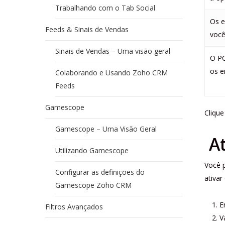
Trabalhando com o Tab Social
Os e
Feeds & Sinais de Vendas
você
Sinais de Vendas – Uma visão geral
O P
os e
Colaborando e Usando Zoho CRM
Feeds
Gamescope
Cliqu
Gamescope – Uma Visão Geral
A
Utilizando Gamescope
Você p
Configurar as definições do
ativar
Gamescope Zoho CRM
E
Filtros Avançados
V