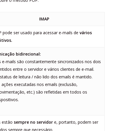
sobre o método POP.
IMAP
 pode ser usado para acessar e-mails de
vários
itivos.
cação bidirecional:
 e-mails são constantemente sincronizados nos dois
ntidos entre o servidor e vários clientes de e-mail.
status de leitura / não lido dos emails é mantido.
 ações executadas nos emails (exclusão,
vimentação, etc.) são refletidas em todos os
spositivos.
s estão
sempre no servidor
e, portanto, podem ser
dos ​​sempre que necessário.