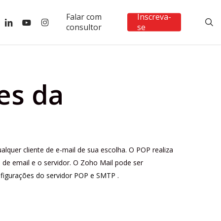
Falar com
Inscreva-
ebook
linkedin
youtube
instagram
s
consultor
se
es da
lquer cliente de e-mail de sua escolha. O POP realiza
s de email e o servidor. O Zoho Mail pode ser
figurações do servidor POP e SMTP
.