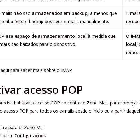
-mails
não
são
armazenados em backup, a
menos que
E-mail
 tenha feito o backup dos seus e-mails manualmente.
recupe
OP
usa espaço de armazenamento local à
medida que
O IMA
mails são baixados para o dispositivo.
local,
p
remoto
e
aqui
para saber mais sobre o IMAP.
tivar acesso POP
recisa habilitar o acesso POP da conta do Zoho Mail, para começar
 o acesso POP para todos os e-mails desde o início ou a partir daquel
ntre para o
Zoho Mail
á para
Configurações