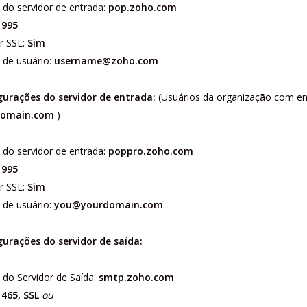
do servidor de entrada:
pop.zoho.com
:
995
r SSL:
Sim
de usuário:
username@zoho.com
gurações do servidor de entrada:
(Usuários da organização com e
domain.com
)
do servidor de entrada:
poppro.zoho.com
:
995
r SSL:
Sim
de usuário:
you@yourdomain.com
gurações do servidor de saída:
do Servidor de Saída:
smtp.zoho.com
:
465, SSL
ou