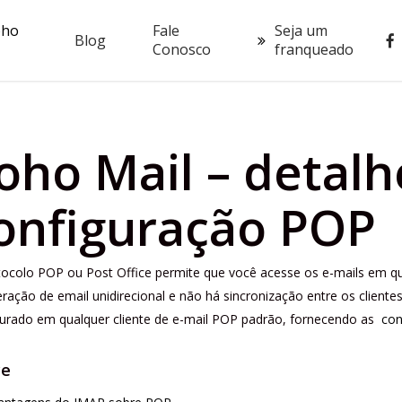
oho
Fale
Seja um
fac
Blog
Conosco
franqueado
oho Mail – detalh
onfiguração POP
ocolo POP ou Post Office permite que você acesse os e-mails em qua
ração de email unidirecional e não há sincronização entre os cliente
gurado em qualquer cliente de e-mail POP padrão, fornecendo as
con
ce