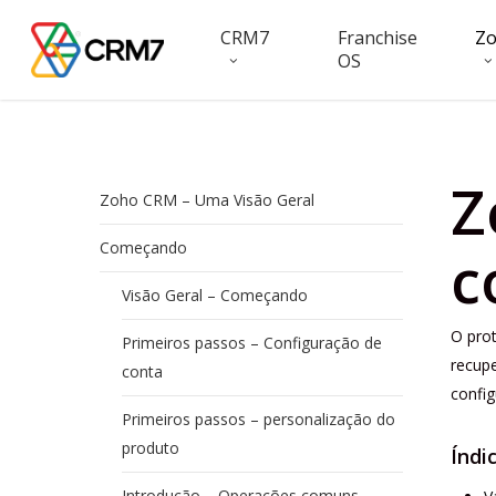
Skip
CRM7
Franchise
Z
to
OS
main
content
Z
Zoho CRM – Uma Visão Geral
Começando
c
Visão Geral – Começando
O prot
Primeiros passos – Configuração de
recupe
conta
confi
Primeiros passos – personalização do
produto
Índi
Introdução – Operações comuns