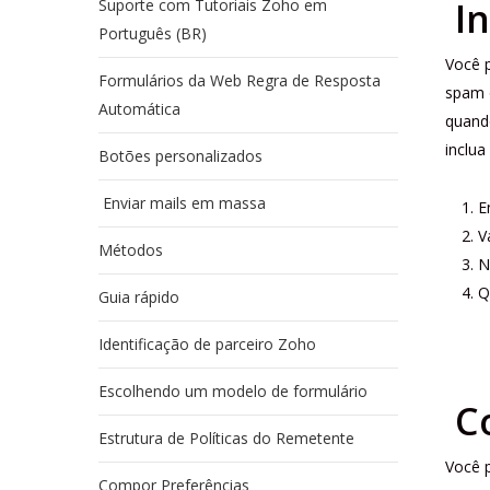
I
Suporte com Tutoriais Zoho em
Português (BR)
Você 
Formulários da Web Regra de Resposta
spam o
Automática
quand
inclu
Botões personalizados
Enviar mails em massa
E
V
Métodos
N
Q
Guia rápido
Identificação de parceiro Zoho
Escolhendo um modelo de formulário
C
Estrutura de Políticas do Remetente
Você p
Compor Preferências