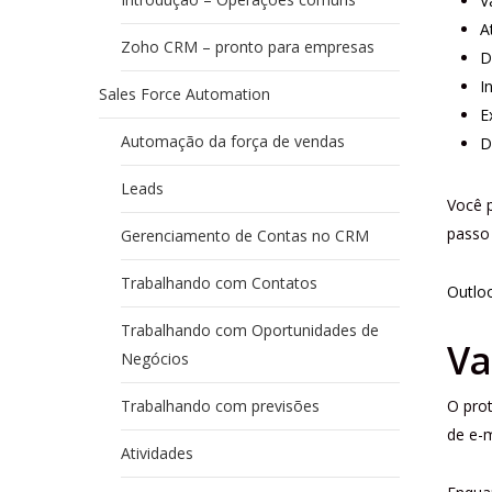
V
A
Zoho CRM – pronto para empresas
D
I
Sales Force Automation
E
Automação da força de vendas
D
Leads
Você 
passo 
Gerenciamento de Contas no CRM
Trabalhando com Contatos
Outlo
Trabalhando com Oportunidades de
Va
Negócios
Trabalhando com previsões
O pro
de e-m
Atividades