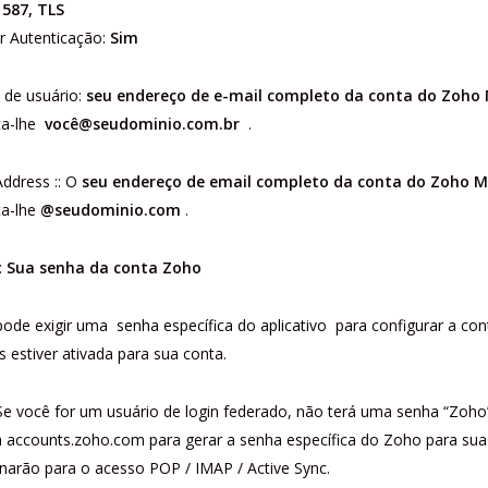
:
587, TLS
r Autenticação:
Sim
de usuário:
seu endereço de e-mail completo da conta do Zoho 
ça-lhe
você@seudominio.com.br
.
ddress :: O
seu endereço de email completo da conta do Zoho M
ça-lhe
@seudominio.com
.
:
Sua senha da conta Zoho
pode exigir uma
senha específica do aplicativo
para configurar a con
s estiver ativada para sua conta.
Se você for um usuário de login federado, não terá uma senha “Zoho”
 accounts.zoho.com para gerar a senha específica do Zoho para sua 
narão para o acesso POP / IMAP / Active Sync.