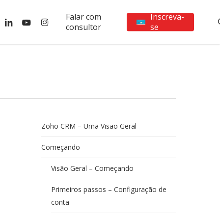
Falar com
Inscreva-
ebook
linkedin
youtube
instagram
consultor
se
Zoho CRM – Uma Visão Geral
Começando
Visão Geral – Começando
Primeiros passos – Configuração de
conta