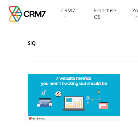
Skip
CRM7
Franchise
Z
to
OS
main
content
SIQ