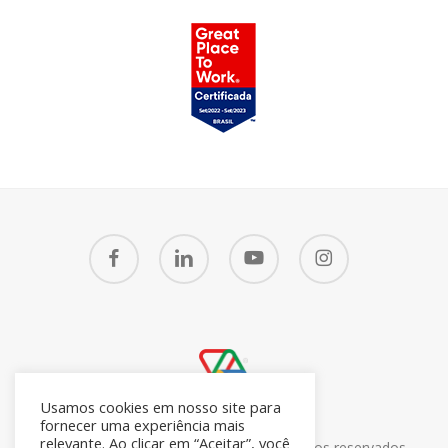
facebook
linkedin
youtube
instagram
Usamos cookies em nosso site para
fornecer uma experiência mais
relevante. Ao clicar em “Aceitar”, você
© 2026 CRM7 Zoho Brasil. Todos os direitos reservados.