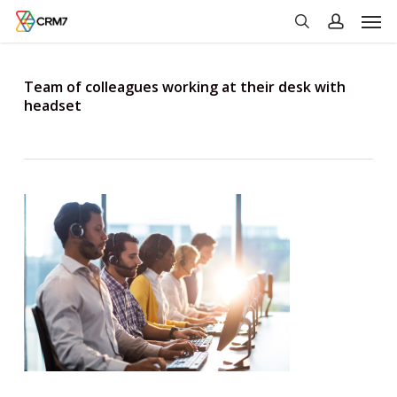
Men
Skip
to
search
account
main
content
Team of colleagues working at their desk with
headset