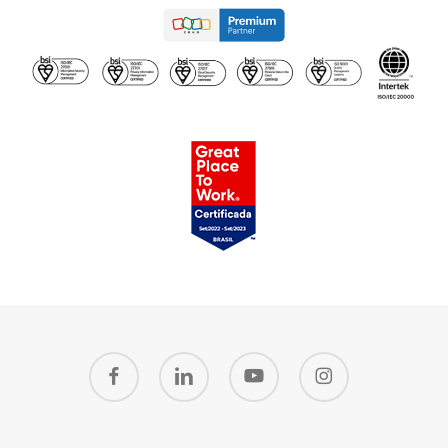
facebook
linkedin
youtube
instagram