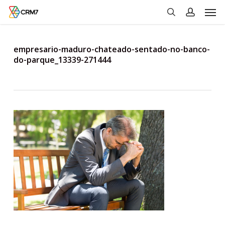
Men
Skip
to
search
account
main
content
empresario-maduro-chateado-sentado-no-banco-
do-parque_13339-271444