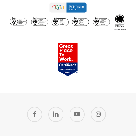
facebook
linkedin
youtube
instagram