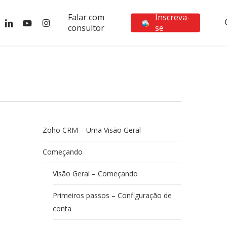
Falar com
Inscreva-
ebook
linkedin
youtube
instagram
consultor
se
Zoho CRM – Uma Visão Geral
Começando
Visão Geral – Começando
Primeiros passos – Configuração de
conta