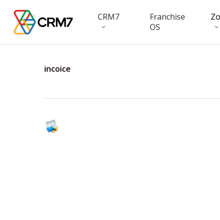
Skip
CRM7
Franchise
Z
to
OS
main
content
incoice