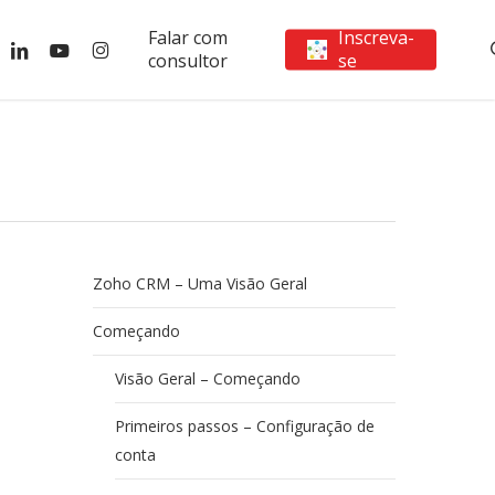
Falar com
Inscreva-
ebook
linkedin
youtube
instagram
consultor
se
Zoho CRM – Uma Visão Geral
Começando
Visão Geral – Começando
Primeiros passos – Configuração de
conta