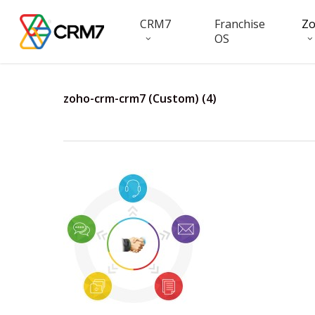
Skip
CRM7
Franchise
Z
to
OS
main
content
zoho-crm-crm7 (Custom) (4)