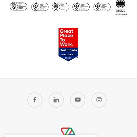
facebook
linkedin
youtube
instagram