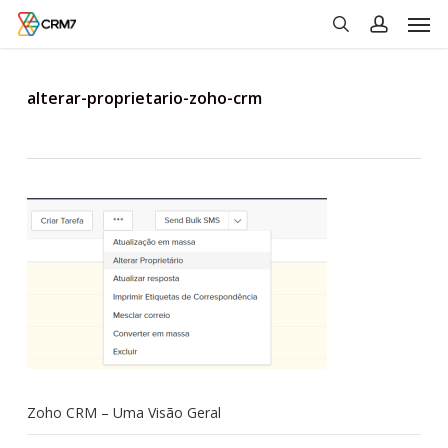
Men
Skip
to
search
account
main
content
alterar-proprietario-zoho-crm
Zoho CRM – Uma Visão Geral