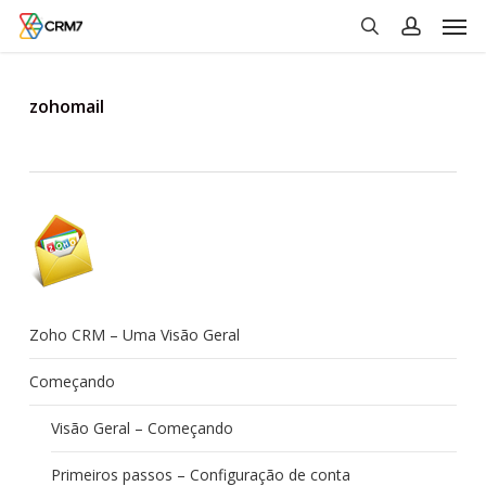
Men
Skip
to
search
account
main
content
zohomail
Zoho CRM – Uma Visão Geral
Começando
Visão Geral – Começando
Primeiros passos – Configuração de conta