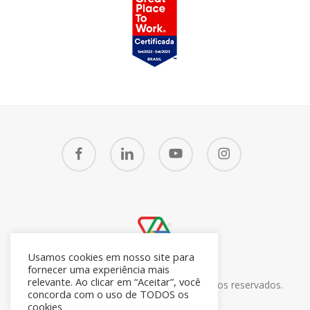
facebook
linkedin
youtube
instagram
Usamos cookies em nosso site para
fornecer uma experiência mais
relevante. Ao clicar em “Aceitar”, você
© 2026 CRM7 Zoho Brasil. Todos os direitos reservados.
concorda com o uso de TODOS os
26.371.672/0001-05
cookies