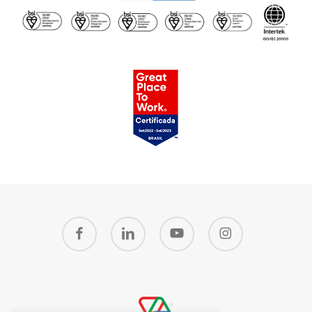
facebook
linkedin
youtube
instagram