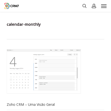
Men
Skip
to
search
account
main
content
calendar-monthly
Zoho CRM – Uma Visão Geral