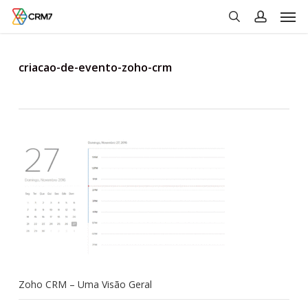
Men
Skip
to
search
account
main
content
criacao-de-evento-zoho-crm
Zoho CRM – Uma Visão Geral