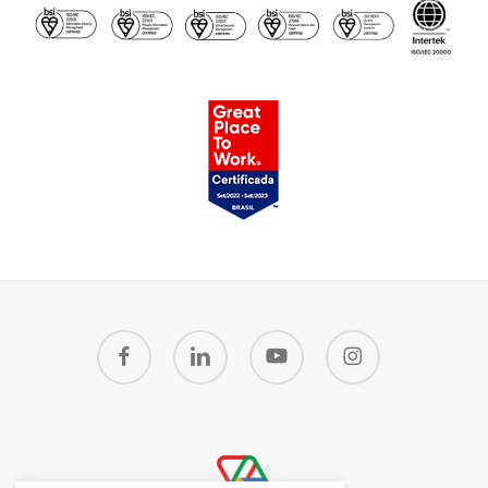
facebook
linkedin
youtube
instagram