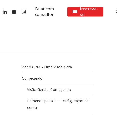
Falar com
Inscreva-
ebook
linkedin
youtube
instagram
consultor
se
Zoho CRM – Uma Visão Geral
Começando
Visão Geral – Começando
Primeiros passos – Configuração de
conta