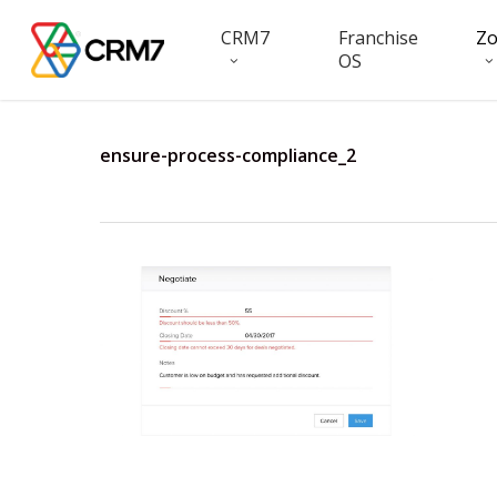
Skip
CRM7
Franchise
Z
to
OS
main
content
ensure-process-compliance_2