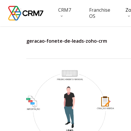
Skip
CRM7
Franchise
Z
to
OS
main
content
geracao-fonete-de-leads-zoho-crm