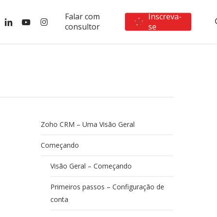
Falar com
Inscreva-
ebook
linkedin
youtube
instagram
consultor
se
Zoho CRM – Uma Visão Geral
Começando
Visão Geral – Começando
Primeiros passos – Configuração de
conta