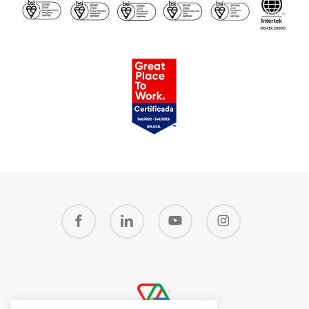
facebook
linkedin
youtube
instagram