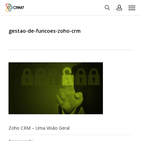
Men
Skip
to
search
account
main
content
gestao-de-funcoes-zoho-crm
Zoho CRM – Uma Visão Geral