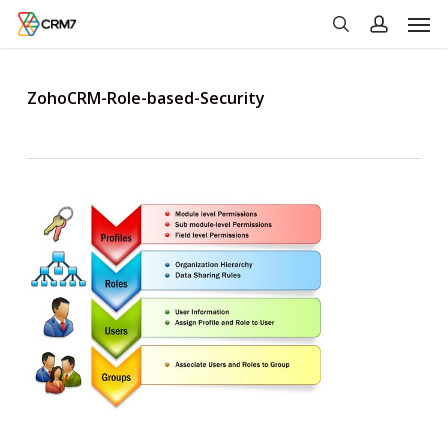
Men
Skip
to
search
account
main
content
ZohoCRM-Role-based-Security