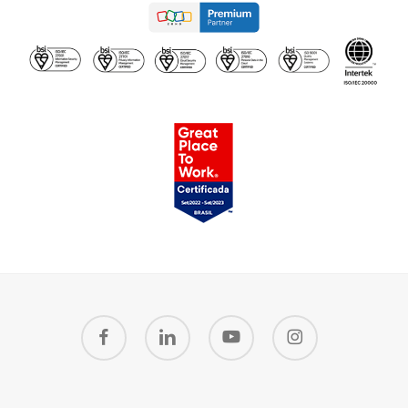
facebook
linkedin
youtube
instagram