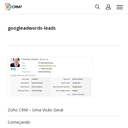
Men
Skip
to
search
account
main
content
googleadwords-leads
Zoho CRM – Uma Visão Geral
Começando