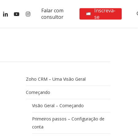
Falar com
Inscreva-
ebook
linkedin
youtube
instagram
consultor
se
Zoho CRM – Uma Visão Geral
Começando
Visão Geral – Começando
Primeiros passos – Configuração de
conta