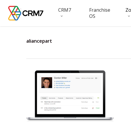
Skip
CRM7
Franchise
Z
to
OS
main
content
aliancepart