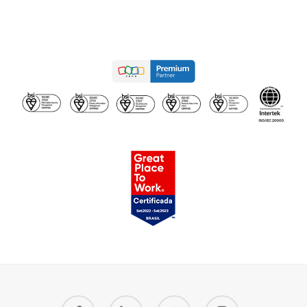
facebook
linkedin
youtube
instagram