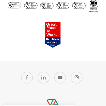
facebook
linkedin
youtube
instagram