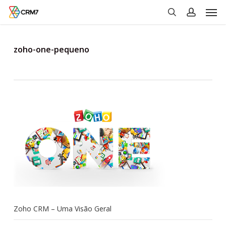
Men
Skip
to
search
account
main
content
zoho-one-pequeno
Zoho CRM – Uma Visão Geral